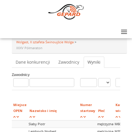
Lista zawodów
>
46. Międzynarodowy Maraton Świnoujście Wolgast XXXV Półmaraton
Wolgast, X sztafeta Świnoujście Wolga
>
XXXV Półmaraton
Dane konkurencji
Zawodnicy
Wyniki
Zawodnicy
Miejsce
Numer
Kategori
OPEN
Nazwisko i imię
startowy
Płeć
wiekowe
Slaby Piotr
mężczyzna
M60
Lambrych Norbert
mężczyzna
M35