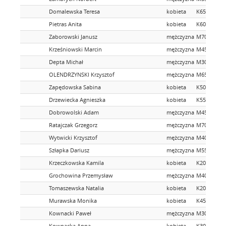
Domalewska Teresa
kobieta
K65
Pietras Anita
kobieta
K60
Zaborowski Janusz
mężczyzna
M70
Krześniowski Marcin
mężczyzna
M45
Depta Michał
mężczyzna
M30
OLENDRZYNSKI Krzysztof
mężczyzna
M65
Zapędowska Sabina
kobieta
K50
Drzewiecka Agnieszka
kobieta
K55
Dobrowolski Adam
mężczyzna
M45
Ratajczak Grzegorz
mężczyzna
M70
Wytwicki Krzysztof
mężczyzna
M40
Szłapka Dariusz
mężczyzna
M55
Krzeczkowska Kamila
kobieta
K20
Grochowina Przemysław
mężczyzna
M40
Tomaszewska Natalia
kobieta
K20
Murawska Monika
kobieta
K45
Kownacki Paweł
mężczyzna
M30
Kownacka Anna
kobieta
K30