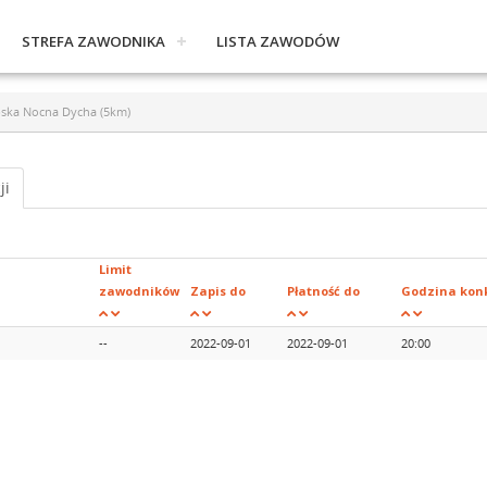
STREFA ZAWODNIKA
LISTA ZAWODÓW
pska Nocna Dycha (5km)
ji
Limit
zawodników
Zapis do
Płatność do
Godzina konk
--
2022-09-01
2022-09-01
20:00