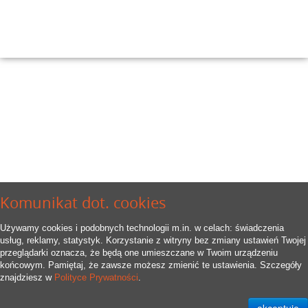
Komunikat dot. cookies
Używamy cookies i podobnych technologii m.in. w celach: świadczenia
usług, reklamy, statystyk. Korzystanie z witryny bez zmiany ustawień Twojej
przeglądarki oznacza, że będą one umieszczane w Twoim urządzeniu
końcowym. Pamiętaj, że zawsze możesz zmienić te ustawienia. Szczegóły
znajdziesz w
Polityce Prywatności
.