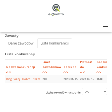
Lista zawodów
>
Bieg Pokój i Dobro - X edycja
Zawody
Dane zawodów
Lista konkurencji
Lista konkurencji
Limit
Płatność
Godzina
Nazwa konkurencji
zawodników
Zapis do
do
konkurenc
Bieg Pokój i Dobro - 10km
200
2023-06-15
2023-06-15
16:00
Liczba rekordów na stronie: