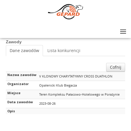
Lista zawodów
>
V KLONOWY CHARYTATYWNY CROSS DUATHLON
Zawody
Dane zawodów
Lista konkurencji
Cofnij
Nazwa zawodów
V KLONOWY CHARYTATYWNY CROSS DUATHLON
Organizator
Opalenicki Klub Biegacza
Miejsce
Teren Kompleksu Pałacowo-Hotelowego w Porażynie
Data zawodów
2023-08-26
Opis