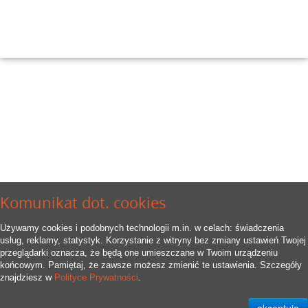
Komunikat dot. cookies
Używamy cookies i podobnych technologii m.in. w celach: świadczenia
usług, reklamy, statystyk. Korzystanie z witryny bez zmiany ustawień Twojej
przeglądarki oznacza, że będą one umieszczane w Twoim urządzeniu
końcowym. Pamiętaj, że zawsze możesz zmienić te ustawienia. Szczegóły
znajdziesz w
Polityce Prywatności
.