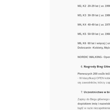
M2, K2 20-29 lat ( ur. 199
M3, K3 30-39 lat ( ur. 198
M4, K4 40-49 lat ( ur. 197
M5, K5 50-59 lat ( ur. 196
M6, K6 60 lat i więcej ( 
Dobrzanin -Kobiety, Męż
NORDIC WALKING- Open 
Nagrody Bieg Głó
Pierwszych 200 osób któ
- W klasyfikacji OPEN kobi
się zawodników, którzy zaję
Uczestnictwo w b
Zapisy do Biegu głównego 
dopiskiem imię i nazwis
bądź w razie niezapełnieni