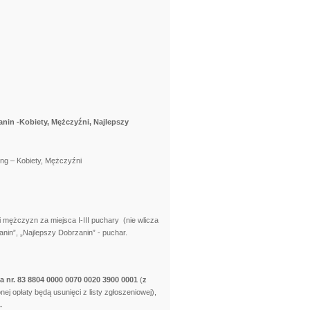
zanin -Kobiety, Mężczyźni, Najlepszy
ing – Kobiety, Mężczyźni
 mężczyzn za miejsca I-III puchary (nie wlicza
zanin”, „Najlepszy Dobrzanin” - puchar.
a nr.
83 8804 0000 0070 0020 3900 0001
(
z
nej opłaty będą usunięci z listy zgłoszeniowej),
.