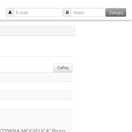
Zaloguj
Cofnij
„AKTYWNA MOGIELICA” Biuro