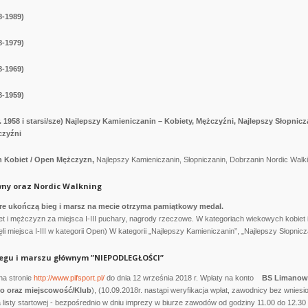
8-1989)
8-1979)
8-1969)
8-1959)
ur. 1958 i starsi/sze) Najlepszy Kamieniczanin – Kobiety, Mężczyźni, Najlepszy Słopnic
czyźni
Kobiet / Open Mężczyzn,
Najlepszy Kamieniczanin, Słopniczanin, Dobrzanin Nordic Walk
wny oraz Nordic Walkning
re ukończą bieg i marsz na mecie otrzyma pamiątkowy medal.
et i mężczyzn za miejsca I-III puchary, nagrody rzeczowe. W kategoriach wiekowych kobiet i
li miejsca I-III w kategorii Open) W kategorii „Najlepszy Kamieniczanin”, „Najlepszy Słopnic
iegu i marszu głównym ”NIEPODLEGŁOŚCI”
na stronie
http://www.pifsport.pl/
do dnia 12 września 2018 r. Wpłaty na konto
BS Limanow
ko oraz miejscowość/Klub
), (10.09.2018r. nastąpi weryfikacja wpłat, zawodnicy bez wniesio
a listy startowej - bezpośrednio w dniu imprezy w biurze zawodów od godziny 11.00 do 12.30