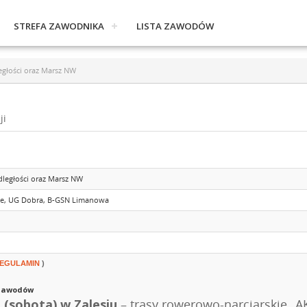
STREFA ZAWODNIKA
LISTA ZAWODÓW
egłości oraz Marsz NW
ji
ległości oraz Marsz NW
ce, UG Dobra, B-GSN Limanowa
EGULAMIN
)
 zawodów
. (sobota) w Zalesiu
– trasy rowerowo-narciarskie 