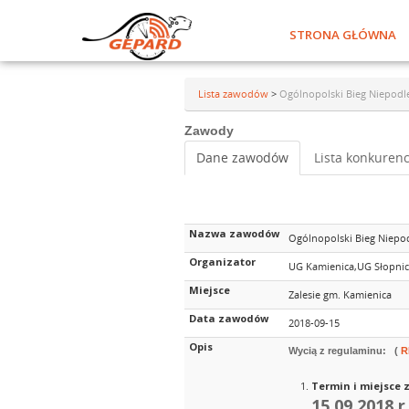
STRONA GŁÓWNA
Lista zawodów
>
Ogólnopolski Bieg Niepodl
Zawody
Dane zawodów
Lista konkurenc
Nazwa zawodów
Ogólnopolski Bieg Niepod
Organizator
UG Kamienica,UG Słopni
Miejsce
Zalesie gm. Kamienica
Data zawodów
2018-09-15
Opis
Wycią z regulaminu: (
R
Termin i miejsce
15.09.2018 r