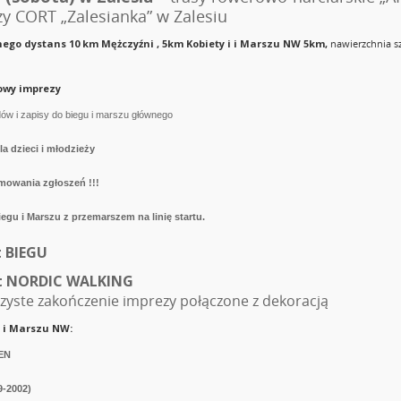
y CORT „Zalesianka” w Zalesiu
wnego
dystans 10 km Mężczyźni , 5km Kobiety i
i Marszu NW
5km,
nawierzchnia sz
owy imprezy
ów i zapisy do biegu i marszu głównego
la dzieci i młodzieży
mowania zgłoszeń !!!
Biegu i Marszu z przemarszem na linię startu.
t BIEGU
rt NORDIC WALKING
zyste zakończenie imprezy połączone z dekoracją
u i Marszu NW:
PEN
9-2002)