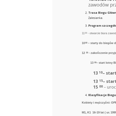
zawodów prz
Trasa Biegu Głó
Zalesianka.
Program szczegół
11
- otwarcie biura zawod
00
10
– starty do biegów d
00
12
- zakończenie przyj
30
13
– start lotny 
00
13
– star
10
13
– sta
15
15
– uroc
00
Klasyfikacje Bieg
Kobiety i mężczyźni: O
M1, K1 16-19 lat ( ur. 199