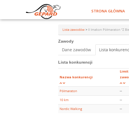
STRONA GŁÓWNA
Lista zawodów
>
II Imakon Półmaraton “Z Bi
Zawody
Dane zawodów
Lista konkurenc
Lista konkurencji
Limit
Nazwa konkurencji
zawo
Półmaraton
--
10 km
--
Nordic Walking
--