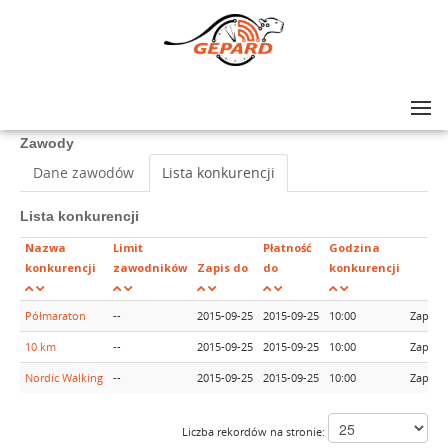
Lista zawodów
>
II Imakon Półmaraton “Z Biegiem Kwisy”
Zawody
Dane zawodów
Lista konkurencji
Lista konkurencji
Nazwa
Limit
Płatność
Godzina
konkurencji
zawodników
Zapis do
do
konkurencji
Półmaraton
--
2015-09-25
2015-09-25
10:00
Zapisy
10 km
--
2015-09-25
2015-09-25
10:00
Zapisy
Nordic Walking
--
2015-09-25
2015-09-25
10:00
Zapisy
Liczba rekordów na stronie: