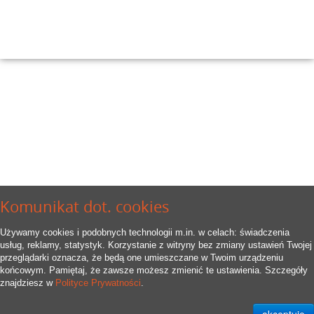
Komunikat dot. cookies
Używamy cookies i podobnych technologii m.in. w celach: świadczenia
usług, reklamy, statystyk. Korzystanie z witryny bez zmiany ustawień Twojej
przeglądarki oznacza, że będą one umieszczane w Twoim urządzeniu
końcowym. Pamiętaj, że zawsze możesz zmienić te ustawienia. Szczegóły
znajdziesz w
Polityce Prywatności
.