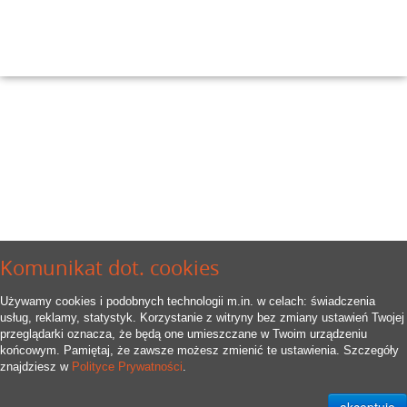
Komunikat dot. cookies
Używamy cookies i podobnych technologii m.in. w celach: świadczenia
usług, reklamy, statystyk. Korzystanie z witryny bez zmiany ustawień Twojej
przeglądarki oznacza, że będą one umieszczane w Twoim urządzeniu
końcowym. Pamiętaj, że zawsze możesz zmienić te ustawienia. Szczegóły
znajdziesz w
Polityce Prywatności
.