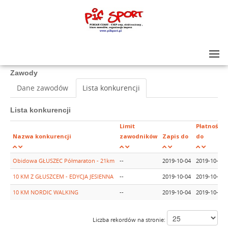
Lista zawodów
>
Obidowa GŁUSZEC Półmaraton
Zawody
Dane zawodów
Lista konkurencji
Lista konkurencji
Limit
Płatność
Nazwa konkurencji
zawodników
Zapis do
do
Obidowa GŁUSZEC Półmaraton - 21km
--
2019-10-04
2019-10-04
10 KM Z GŁUSZCEM - EDYCJA JESIENNA
--
2019-10-04
2019-10-04
10 KM NORDIC WALKING
--
2019-10-04
2019-10-04
Liczba rekordów na stronie: