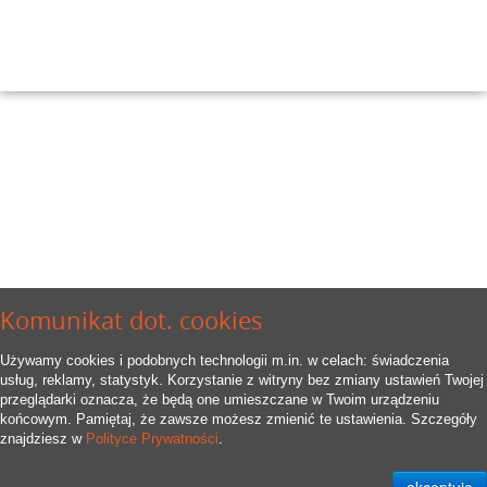
Komunikat dot. cookies
Używamy cookies i podobnych technologii m.in. w celach: świadczenia
usług, reklamy, statystyk. Korzystanie z witryny bez zmiany ustawień Twojej
przeglądarki oznacza, że będą one umieszczane w Twoim urządzeniu
końcowym. Pamiętaj, że zawsze możesz zmienić te ustawienia. Szczegóły
znajdziesz w
Polityce Prywatności
.