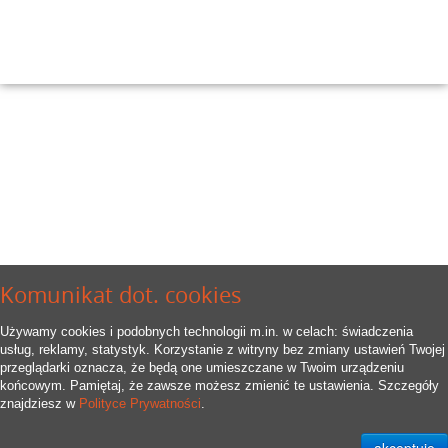
Komunikat dot. cookies
Używamy cookies i podobnych technologii m.in. w celach: świadczenia
usług, reklamy, statystyk. Korzystanie z witryny bez zmiany ustawień Twojej
przeglądarki oznacza, że będą one umieszczane w Twoim urządzeniu
końcowym. Pamiętaj, że zawsze możesz zmienić te ustawienia. Szczegóły
znajdziesz w
Polityce Prywatności
.