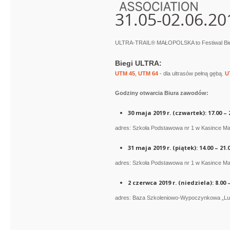
31.05-02.06.20
ULTRA-TRAIL® MAŁOPOLSKA to Festiwal Biegó
Biegi ULTRA:
UTM 45
,
UTM 64
- dla ultrasów pełną gębą.
U
Godziny otwarcia Biura zawodów:
30 maja 2019 r. (czwartek): 17.00 – 
adres: Szkoła Podstawowa nr 1 w Kasince Mał
31 maja 2019 r. (piątek): 14.00 – 21.
adres: Szkoła Podstawowa nr 1 w Kasince Mał
2 czerwca 2019 r. (niedziela): 8.00 –
adres: Baza Szkoleniowo-Wypoczynkowa „Lu