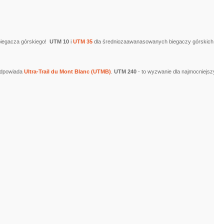
biegacza górskiego!
UTM 10
i
UTM 35
dla średniozaawanasowanych biegaczy górskich.
odpowiada
Ultra-Trail du Mont Blanc (UTMB)
.
UTM 240
- to wyzwanie dla najmocniejszych.