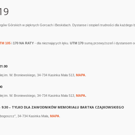
19
w Górskich w pięknych Gorcach i Beskidach. Dystanse i stopień trudności dla każdego 
TM 105
i
170 NA RATY
- dla nieznających lęku.
UTM 170
sumą przewyższeń i dystansem 
21.00
ej im. W. Broniewskiego, 34-734 Kasinka Mała 513,
MAPA
.
00
ej im. W. Broniewskiego, 34-734 Kasinka Mała 513,
MAPA
.
 9.30
– TYLKO DLA ZAWODNIKÓW MEMORIAŁU BARTKA CZAJKOWSKIEGO
bogoszcz”, 34-734 Kasinka Mała,
MAPA
.