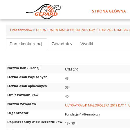
STRONA GŁÓWNA
Lista zawodów
>
ULTRA-TRAIL® MAŁOPOLSKA 2019 DAY 1: UTM 240, UTM 170, 
Dane konkurencji
Zawodnicy
Wyniki
Nazwa konkurencji
UTM 240
Liczba osób zapisanych
48
Liczba osób opłaconych
38
Limit zawodników
40
Nazwa zawodów
ULTRA-TRAIL® MAŁOPOLSKA 2019 DAY 1: U
Organizator
Fundacja 4 Alternatywy
Dopuszczalny wiek uczestników
18 - 99