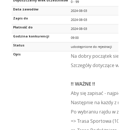
Dopuszczalny wiek uczestników
0 - 99
Data zawodów
2024-08-03
Zapis do
2024-08-03
Płatność do
2024-08-03
Godzina konkurencji
09:00
Status
udostępnione do rejestracji
Opis
Na dobry początek sierpni
Szczegóły dotyczące wydarz
!! WAŻNE !!
Aby się zapisać - najpierw
Następnie na każdy z rajd
Po wybraniu rajdu w zakła
=> Trasa Sportowa (100-13