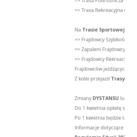
=> Trasa Podróżnicza (160
=> Trasa Rekreacyjna (70-9
Na
Trasie Sportowej
w po
=> Frajdowcy Szybkościowc
=> Zapaleni Frajdowcy => 
=> Frajdowcy Rekreacyjni =
Frajdowców jeżdżących w 
Z kolei przejazd
Trasy Podr
Zmiany
DYSTANSU
lub
GR
Do 1 kwietnia opłatę star
Po 1 kwietnia będzie takż
Informacje dotyczące
REJE