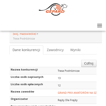
Lista zawodów
>
GRAND PRIX AMATORÓW NA SZOSIE - rajd #6, Grodzisk Mazowiecki
(woj. mazowieckie)
>
Trasa Podróżnicza
Dane konkurencji
Zawodnicy
Wyniki
Cofnij
Nazwa konkurencji
Trasa Podróżnicza
Liczba osób zapisanych
13
Liczba osób opłaconych
12
Nazwa zawodów
GRAND PRIX AMATORÓW NA SZOSIE - raj
Organizator
Rajdy Dla Frajdy