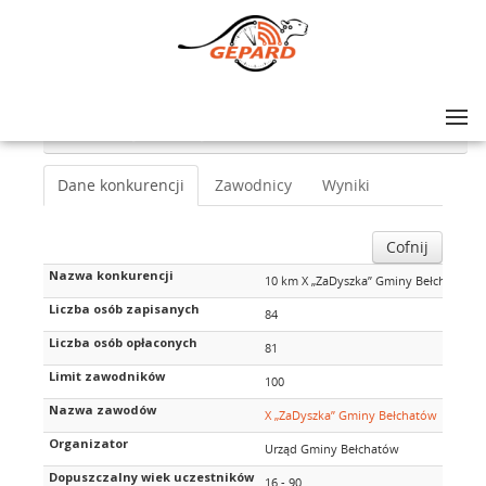
Lista zawodów
>
X „ZaDyszka” Gminy Bełchatów
>
10 km X „ZaDyszka” Gminy Bełchatów
Dane konkurencji
Zawodnicy
Wyniki
Cofnij
Nazwa konkurencji
10 km X „ZaDyszka” Gminy Bełchatów
Liczba osób zapisanych
84
Liczba osób opłaconych
81
Limit zawodników
100
Nazwa zawodów
X „ZaDyszka” Gminy Bełchatów
Organizator
Urząd Gminy Bełchatów
Dopuszczalny wiek uczestników
16 - 90