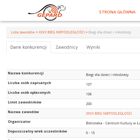
STRONA GŁÓWNA
Lista zawodów
>
XXVII BIEG NIEPODLEGŁOŚCI
>
Biegi dla dzieci i młodzieży
Dane konkurencji
Zawodnicy
Wyniki
Nazwa konkurencji
Biegi dla dzieci i młodzieży
Liczba osób zapisanych
107
Liczba osób opłaconych
106
Limit zawodników
200
Nazwa zawodów
XXVII BIEG NIEPODLEGŁOŚCI
Organizator
Biblioteka - Centrum Kultury w Ł
Dopuszczalny wiek uczestników
0 - 15