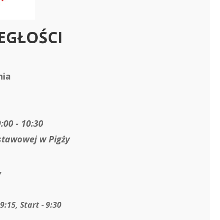
LEGŁOŚCI
nia
00 - 10:30
stawowej w Pigży
y
15, Start - 9:30