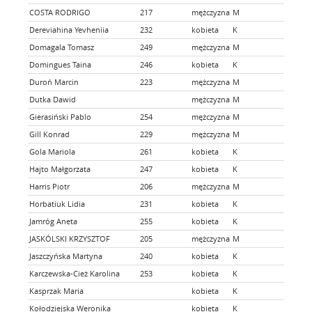
COSTA RODRIGO
217
mężczyzna
M
#
Dereviahina Yevheniia
232
kobieta
K
Domagala Tomasz
249
mężczyzna
M
Domingues Taina
246
kobieta
K
#
Duroń Marcin
223
mężczyzna
M
Sa
Dutka Dawid
mężczyzna
M
Sa
Gierasiński Pablo
254
mężczyzna
M
NO
Gill Konrad
229
mężczyzna
M
Gola Mariola
261
kobieta
K
Hajto Małgorzata
247
kobieta
K
Harris Piotr
206
mężczyzna
M
Br
Horbatiuk Lidia
231
kobieta
K
Ru
Jamróg Aneta
255
kobieta
K
Hu
JASKÓLSKI KRZYSZTOF
205
mężczyzna
M
My
Jaszczyńska Martyna
240
kobieta
K
#A
Karczewska-Cież Karolina
253
kobieta
K
DE
Kasprzak Maria
kobieta
K
Kołodziejska Weronika
kobieta
K