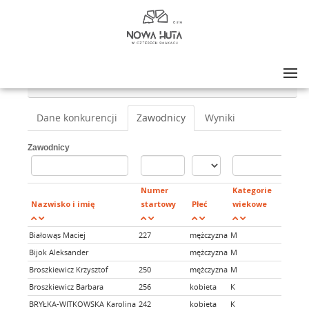
Lista zawodów
>
NOWA HUTA W CZTERECH SMAKACH LATO BIEG NOCNY 2026
>
5 KM
Dane konkurencji
Zawodnicy
Wyniki
Zawodnicy
Numer
Kategorie
Nazwisko i imię
startowy
Płeć
wiekowe
K
Białowąs Maciej
227
mężczyzna
M
Ra
Bijok Aleksander
mężczyzna
M
Sa
Broszkiewicz Krzysztof
250
mężczyzna
M
DE
Broszkiewicz Barbara
256
kobieta
K
DE
BRYŁKA-WITKOWSKA Karolina
242
kobieta
K