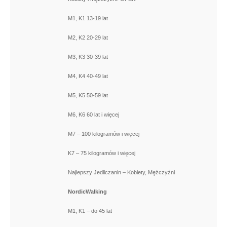
M1, K1 13-19 lat
M2, K2 20-29 lat
M3, K3 30-39 lat
M4, K4 40-49 lat
M5, K5 50-59 lat
M6, K6 60 lat i więcej
M7 – 100 kilogramów i więcej
K7 – 75 kilogramów i więcej
Najlepszy Jedliczanin – Kobiety, Mężczyźni
NordicWalking
M1, K1 – do 45 lat