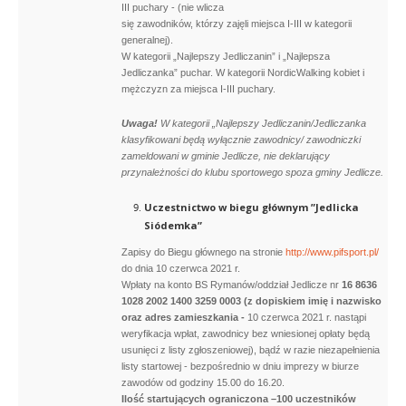
III puchary - (nie wlicza
się zawodników, którzy zajęli miejsca I-III w kategorii
generalnej).
W kategorii „Najlepszy Jedliczanin” i „Najlepsza
Jedliczanka” puchar. W kategorii NordicWalking kobiet i
mężczyzn za miejsca I-III puchary.
Uwaga!
W kategorii „Najlepszy Jedliczanin/Jedliczanka
klasyfikowani będą wyłącznie zawodnicy/ zawodniczki
zameldowani w gminie Jedlicze, nie deklarujący
przynależności do klubu sportowego spoza gminy Jedlicze.
Uczestnictwo w biegu głównym ”Jedlicka
Siódemka”
Zapisy do Biegu głównego na stronie
http://www.pifsport.pl/
do dnia 10 czerwca 2021 r.
Wpłaty na konto BS Rymanów/oddział Jedlicze nr
16 8636
1028 2002 1400 3259 0003
(z dopiskiem imię i nazwisko
oraz adres zamieszkania -
10 czerwca 2021 r. nastąpi
weryfikacja wpłat, zawodnicy bez wniesionej opłaty będą
usunięci z listy zgłoszeniowej), bądź w razie niezapełnienia
listy startowej - bezpośrednio w dniu imprezy w biurze
zawodów od godziny 15.00 do 16.20.
Ilość startujących ograniczona –100 uczestników