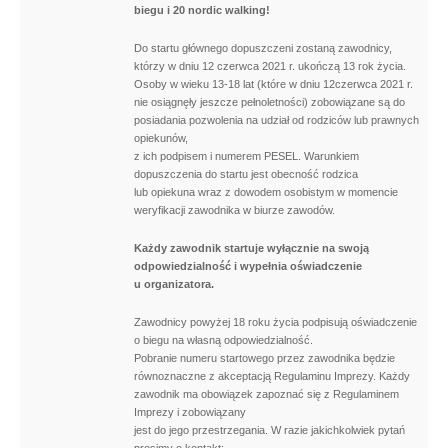
biegu i 20 nordic walking!
Do startu głównego dopuszczeni zostaną zawodnicy,
którzy w dniu 12 czerwca 2021 r. ukończą 13 rok życia.
Osoby w wieku 13-18 lat (które w dniu 12czerwca 2021 r.
nie osiągnęły jeszcze pełnoletności) zobowiązane są do
posiadania pozwolenia na udział od rodziców lub prawnych
opiekunów,
z ich podpisem i numerem PESEL. Warunkiem
dopuszczenia do startu jest obecność rodzica
lub opiekuna wraz z dowodem osobistym w momencie
weryfikacji zawodnika w biurze zawodów.
Każdy zawodnik startuje wyłącznie na swoją
odpowiedzialność i wypełnia oświadczenie
u organizatora.
Zawodnicy powyżej 18 roku życia podpisują oświadczenie
o biegu na własną odpowiedzialność.
Pobranie numeru startowego przez zawodnika będzie
równoznaczne z akceptacją Regulaminu Imprezy. Każdy
zawodnik ma obowiązek zapoznać się z Regulaminem
Imprezy i zobowiązany
jest do jego przestrzegania. W razie jakichkolwiek pytań