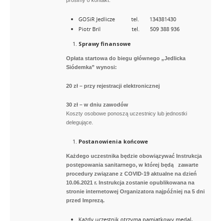
prosimy o kontakt:
GOSiR Jedlicze tel. 134381430
Piotr Bril tel. 509 388 936
Sprawy finansowe
Opłata startowa do biegu głównego „Jedlicka
Siódemka” wynosi:
20 zł – przy rejestracji elektronicznej
30 zł – w dniu zawodów
Koszty osobowe ponoszą uczestnicy lub jednostki
delegujące.
Postanowienia końcowe
Każdego uczestnika będzie obowiązywać Instrukcja
postępowania sanitarnego, w której będą zawarte
procedury związane z COVID-19 aktualne na dzień
10.06.2021 r. Instrukcja zostanie opublikowana na
stronie internetowej Organizatora najpóźniej na 5 dni
przed Imprezą.
Każdy uczestnik otrzyma pamiątkowy medal,