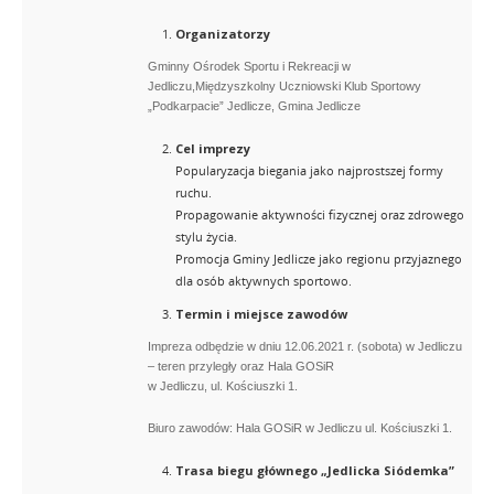
Organizatorzy
Gminny Ośrodek Sportu i Rekreacji w
Jedliczu,Międzyszkolny Uczniowski Klub Sportowy
„Podkarpacie” Jedlicze, Gmina Jedlicze
Cel imprezy
Popularyzacja biegania jako najprostszej formy
ruchu.
Propagowanie aktywności fizycznej oraz zdrowego
stylu życia.
Promocja Gminy Jedlicze jako regionu przyjaznego
dla osób aktywnych sportowo.
Termin i miejsce zawodów
Impreza odbędzie w dniu 12.06.2021 r. (sobota) w Jedliczu
– teren przyległy oraz Hala GOSiR
w Jedliczu, ul. Kościuszki 1.
Biuro zawodów: Hala GOSiR w Jedliczu ul. Kościuszki 1.
Trasa biegu głównego „Jedlicka Siódemka”