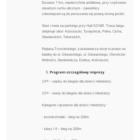
Dystans 7 km, nawierzchnia asfaltowa, przy częściowo
otwartym ruchu ulicznym - zawodnicy
zobowiązani są do poruszania się prawą stroną jezdni.
Start i meta na parkingu przy Hali GOSiR. Trasa biegu
obejmuje ulice: Kościuszki, Tysiąclecia, Polna, Cicha,
Stawiarskich, Tokarskich,
Rejtana,Trzecieskiego, Łukasiewicza skręt w prawo na
kładkę do ul. Głowackiego, ul. Głowackiego, Obrońców
Wolności, Sienkiewicza, Dubisa, Kościuszki.
Program szczegółowy imprezy
13
– zapisy do biegów dla dzieci i młodzieży
00
13
– starty do biegów dla dzieci i młodzieży
30
Kategorie i dystanse dla dzieci i młodzieży:
- przedszkolaki - bieg na 100m.
- klasy I-II – bieg na 200m.