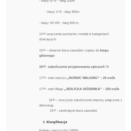
- klasy III-IV – bieg 200m.
- klasy V-VI - bieg 400m.
- klasy VII-VIII – bieg 600 m.
14
–wręczenie pucharów i medali w kategoriach
30
dziecięcych
15
– otwarcie biura zawodów i zapisy do
biegu
00
głównego
16
- zakończenie przyjmowania zgłoszeń !!!
20
17
– start marszu
„NORDIC WALKING” – 20 osób
00
17
– start Biegu
„JEDLICKA SIÓDEMKA” – 100 osób
05
18
– uroczyste zakończenie imprezy połączone z
30
dekoracją
19
- zamknięcie biura zawodów
20
Klasyfikacje
Kobiety i mężczyźni: OPEN