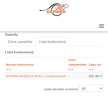
Lista zawodów
>
AKTYWNA MOGIELICA UPHILL II na Nartorolkach
Zawody
Dane zawodów
Lista konkurencji
Lista konkurencji
Limit
Pł
Nazwa konkurencji
zawodników
Zapis do
d
AKTYWNA MOGIELICA UPHILL II na Nartorolkach
--
2021-08-17
20
Liczba rekordów na stronie: