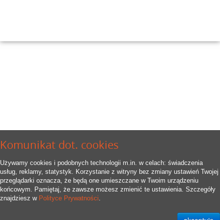
Komunikat dot. cookies
Używamy cookies i podobnych technologii m.in. w celach: świadczenia
usług, reklamy, statystyk. Korzystanie z witryny bez zmiany ustawień Twojej
przeglądarki oznacza, że będą one umieszczane w Twoim urządzeniu
końcowym. Pamiętaj, że zawsze możesz zmienić te ustawienia. Szczegóły
znajdziesz w
Polityce Prywatności
.