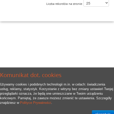
Liczba rekordów na stronie:
Komunikat dot. cookies
Używamy cookies i podobnych technologii m.in. w celach: świadczenia
usług, reklamy, statystyk. Korzystanie z witryny bez zmiany ustawień Twojej
przeglądarki oznacza, że będą one umieszczane w Twoim urządzeniu
końcowym. Pamiętaj, że zawsze możesz zmienić te ustawienia. Szczegóły
znajdziesz w
Polityce Prywatności
.