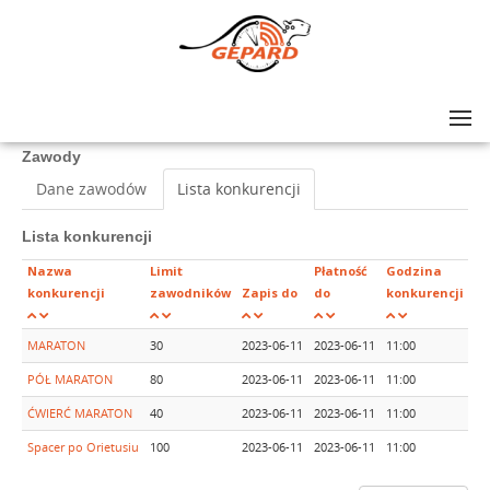
Lista zawodów
>
ORIENT EXPRESS MARATON
Zawody
Dane zawodów
Lista konkurencji
Lista konkurencji
Nazwa
Limit
Płatność
Godzina
konkurencji
zawodników
Zapis do
do
konkurencji
Za
MARATON
30
2023-06-11
2023-06-11
11:00
20
PÓŁ MARATON
80
2023-06-11
2023-06-11
11:00
12
ĆWIERĆ MARATON
40
2023-06-11
2023-06-11
11:00
20
Spacer po Orietusiu
100
2023-06-11
2023-06-11
11:00
6