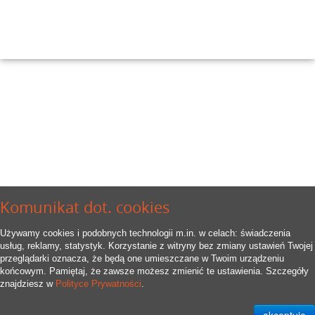
Komunikat dot. cookies
Używamy cookies i podobnych technologii m.in. w celach: świadczenia
usług, reklamy, statystyk. Korzystanie z witryny bez zmiany ustawień Twojej
przeglądarki oznacza, że będą one umieszczane w Twoim urządzeniu
końcowym. Pamiętaj, że zawsze możesz zmienić te ustawienia. Szczegóły
znajdziesz w
Polityce Prywatności
.