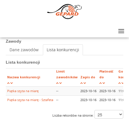
Lista zawodów
>
III Bieg Uliczny "Piątka szyta na miarę"
Zawody
Dane zawodów
Lista konkurencji
Lista konkurencji
Limit
Płatność
Godzi
Nazwa konkurencji
zawodników
Zapis do
do
konku
Piątka szyta na miarę
--
2023-10-16
2023-10-16
11:00
Piątka szyta na miarę - Sztafeta
--
2023-10-16
2023-10-16
11:05
Liczba rekordów na stronie: