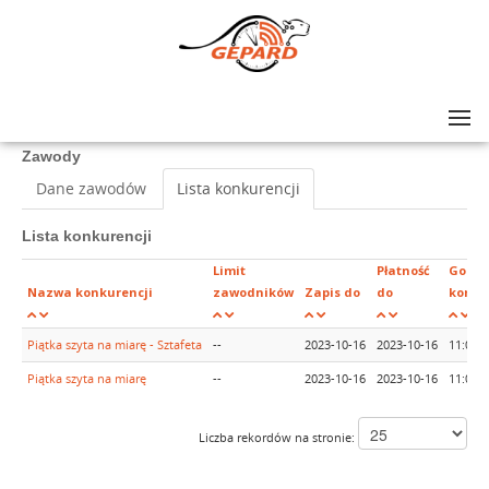
Lista zawodów
>
III Bieg Uliczny "Piątka szyta na miarę"
Zawody
Dane zawodów
Lista konkurencji
Lista konkurencji
Limit
Płatność
Godzi
Nazwa konkurencji
zawodników
Zapis do
do
konku
Piątka szyta na miarę - Sztafeta
--
2023-10-16
2023-10-16
11:05
Piątka szyta na miarę
--
2023-10-16
2023-10-16
11:00
Liczba rekordów na stronie: