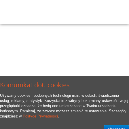
Komunikat dot. cookies
Używamy cookies i podobnych technologii m.in. w celach: świadczenia
usług, reklamy, statystyk. Korzystanie z witryny bez zmiany ustawień Twojej
przeglądarki oznacza, że będą one umieszczane w Twoim urządzeniu
końcowym. Pamiętaj, że zawsze możesz zmienić te ustawienia. Szczegóły
znajdziesz w
Polityce Prywatności
.