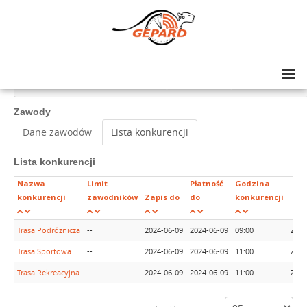
Lista zawodów
>
GRAND PRIX AMATORÓW NA SZOSIE - rajd #5, Czchów (woj. małopolskie)
Zawody
Dane zawodów
Lista konkurencji
Lista konkurencji
Nazwa
Limit
Płatność
Godzina
konkurencji
zawodników
Zapis do
do
konkurencji
Trasa Podróżnicza
--
2024-06-09
2024-06-09
09:00
Zapi
Trasa Sportowa
--
2024-06-09
2024-06-09
11:00
Zapi
Trasa Rekreacyjna
--
2024-06-09
2024-06-09
11:00
Zapi