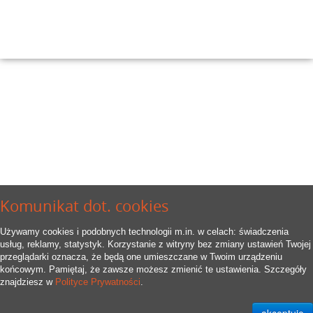
Komunikat dot. cookies
Używamy cookies i podobnych technologii m.in. w celach: świadczenia
usług, reklamy, statystyk. Korzystanie z witryny bez zmiany ustawień Twojej
przeglądarki oznacza, że będą one umieszczane w Twoim urządzeniu
końcowym. Pamiętaj, że zawsze możesz zmienić te ustawienia. Szczegóły
znajdziesz w
Polityce Prywatności
.