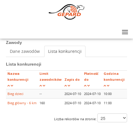
Lista zawodów
>
6. SZARŻA UŁAŃSKA
Zawody
Dane zawodów
Lista konkurencji
Lista konkurencji
Nazwa
Limit
Płatność
Godzina
konkurencji
zawodników
Zapis do
do
konkurencji
Bieg dzieci
--
2024-07-10
2024-07-10
10:00
Bieg główny - 6 km
160
2024-07-10
2024-07-10
11:00
Liczba rekordów na stronie: