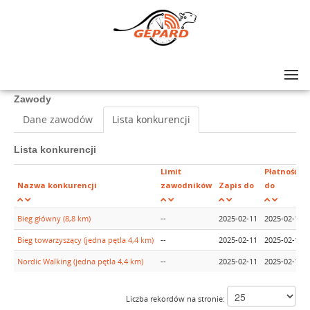
Lista zawodów
>
XIV Bieg im. ks. bp Adolfa Szelążka
Zawody
Dane zawodów
Lista konkurencji
Lista konkurencji
Limit
Płatność
Nazwa konkurencji
zawodników
Zapis do
do
Bieg główny (8,8 km)
--
2025-02-11
2025-02-11
Bieg towarzyszący (jedna pętla 4,4 km)
--
2025-02-11
2025-02-11
Nordic Walking (jedna pętla 4,4 km)
--
2025-02-11
2025-02-11
Liczba rekordów na stronie: