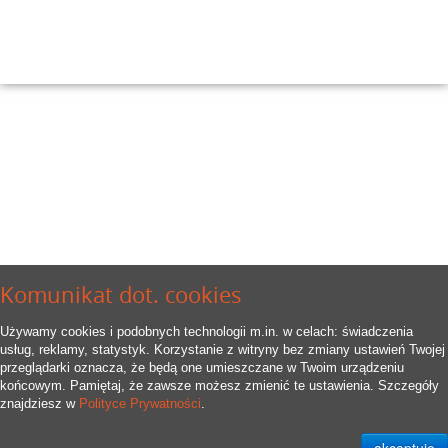
Komunikat dot. cookies
Używamy cookies i podobnych technologii m.in. w celach: świadczenia
usług, reklamy, statystyk. Korzystanie z witryny bez zmiany ustawień Twojej
przeglądarki oznacza, że będą one umieszczane w Twoim urządzeniu
końcowym. Pamiętaj, że zawsze możesz zmienić te ustawienia. Szczegóły
znajdziesz w
Polityce Prywatności
.