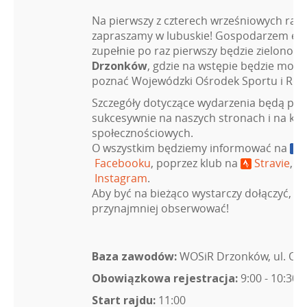
Na pierwszy z czterech wrześniowych raj
zapraszamy w lubuskie! Gospodarzem et
zupełnie po raz pierwszy będzie zielonogó
Drzonków
, gdzie na wstępie będzie można
poznać Wojewódzki Ośrodek Sportu i Rekre
Szczegóły dotyczące wydarzenia będą poja
sukcesywnie na naszych stronach i na ka
społecznościowych.
O wszystkim będziemy informować na
Facebooku
, poprzez klub na
Stravie
, o
Instagram
.
Aby być na bieżąco wystarczy dołączyć, po
przynajmniej obserwować!
Baza zawodów:
WOSiR Drzonków, ul. Oli
Obowiązkowa rejestracja:
9:00 - 10:30
Start rajdu:
11:00