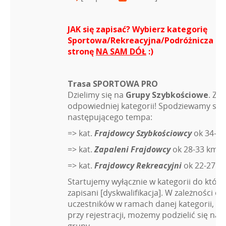
JAK się zapisać? Wybierz kategorię
Sportowa/Rekreacyjna/Podróżnicza i 
stronę
NA SAM DÓŁ
:)
Trasa SPORTOWA PRO
Dzielimy się na
Grupy Szybkościowe
. Zap
odpowiedniej kategorii! Spodziewamy się
następującego tempa:
=> kat.
Frajdowcy Szybkościowcy
ok 34-38
=> kat.
Zapaleni Frajdowcy
ok 28-33 km/h
=> kat.
Frajdowcy Rekreacyjni
ok 22-27 k
Startujemy wyłącznie w kategorii do które
zapisani [dyskwalifikacja]. W zależności od 
uczestników w ramach danej kategorii, na
przy rejestracji, możemy podzielić się na 
grupy.