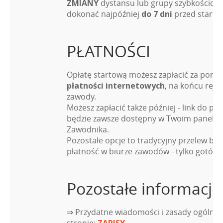
ZMIANY
dystansu lub grupy szybkościow
dokonać najpóźniej
do 7 dni
przed starte
PŁATNOŚCI
Opłatę startową możesz zapłacić za pomo
płatności internetowych
, na końcu rejes
zawody.
Możesz zapłacić także później - link do pła
będzie zawsze dostępny w Twoim panelu
Zawodnika.
Pozostałe opcje to tradycyjny przelew ba
płatność w biurze zawodów - tylko gotówk
Pozostałe informacje
⇒ Przydatne wiadomości i zasady ogólne 
stronie:
ZAPISY