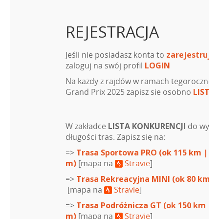
REJESTRACJA
Jeśli nie posiadasz konta to
zarejestruj s
zaloguj na swój profil
LOGIN
Na każdy z rajdów w ramach tegoroczneg
Grand Prix 2025 zapisz sie osobno
LISTA
W zakładce
LISTA KONKURENCJI
do wybor
długości tras. Zapisz się na:
=>
Trasa Sportowa PRO (ok 115 km | 40
m)
[mapa na
Stravie
]
=>
Trasa Rekreacyjna MINI (ok 80 km |
[mapa na
Stravie
]
=>
Trasa Podróżnicza GT (ok 150 km | 
m)
[mapa na
Stravie
]