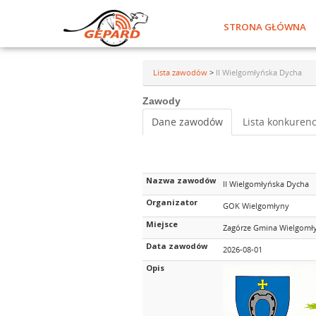
STRONA GŁÓWNA
Lista zawodów
>
II Wielgomłyńska Dycha
Zawody
Dane zawodów
Lista konkurenc
Nazwa zawodów
II Wielgomłyńska Dycha
Organizator
GOK Wielgomłyny
Miejsce
Zagórze Gmina Wielgomł
Data zawodów
2026-08-01
Opis