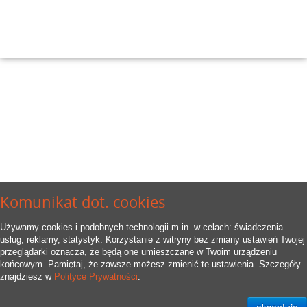
Komunikat dot. cookies
Używamy cookies i podobnych technologii m.in. w celach: świadczenia
usług, reklamy, statystyk. Korzystanie z witryny bez zmiany ustawień Twojej
przeglądarki oznacza, że będą one umieszczane w Twoim urządzeniu
końcowym. Pamiętaj, że zawsze możesz zmienić te ustawienia. Szczegóły
znajdziesz w
Polityce Prywatności
.