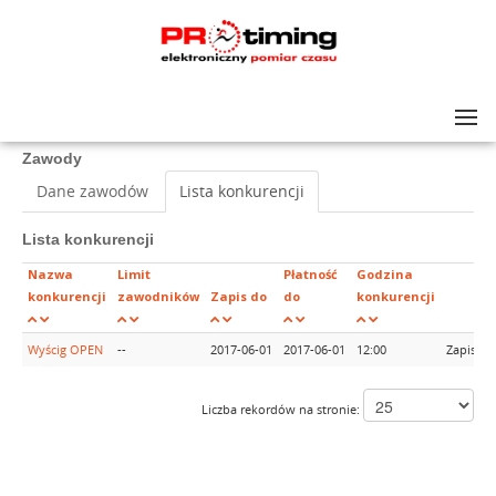
Lista zawodów
>
Kros Duathlon Bukowina
Zawody
Dane zawodów
Lista konkurencji
Lista konkurencji
Nazwa
Limit
Płatność
Godzina
konkurencji
zawodników
Zapis do
do
konkurencji
Wyścig OPEN
--
2017-06-01
2017-06-01
12:00
Zapisy 
Liczba rekordów na stronie: