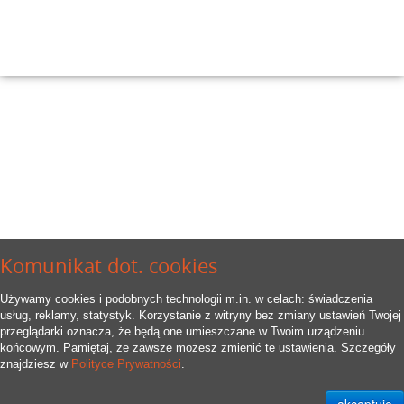
Komunikat dot. cookies
Używamy cookies i podobnych technologii m.in. w celach: świadczenia
usług, reklamy, statystyk. Korzystanie z witryny bez zmiany ustawień Twojej
przeglądarki oznacza, że będą one umieszczane w Twoim urządzeniu
końcowym. Pamiętaj, że zawsze możesz zmienić te ustawienia. Szczegóły
znajdziesz w
Polityce Prywatności
.