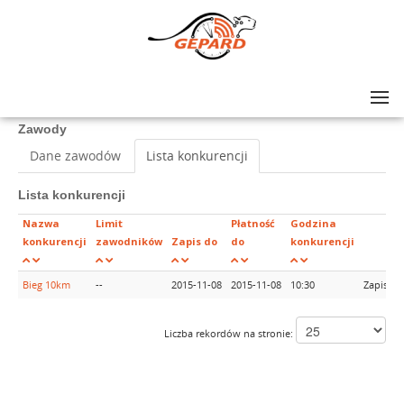
Lista zawodów
>
XXII Biegi Niepodległości
Zawody
Dane zawodów
Lista konkurencji
Lista konkurencji
Nazwa
Limit
Płatność
Godzina
konkurencji
zawodników
Zapis do
do
konkurencji
Bieg 10km
--
2015-11-08
2015-11-08
10:30
Zapisy 
Liczba rekordów na stronie: