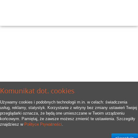
Komunikat dot. cookies
Używamy cookies i podobnych technologii m.in. w celach: świadczenia
usług, reklamy, statystyk. Korzystanie z witryny bez zmiany ustawień Twojej
przeglądarki oznacza, że będą one umieszczane w Twoim urządzeniu
końcowym. Pamiętaj, że zawsze możesz zmienić te ustawienia. Szczegóły
znajdziesz w
Polityce Prywatności
.