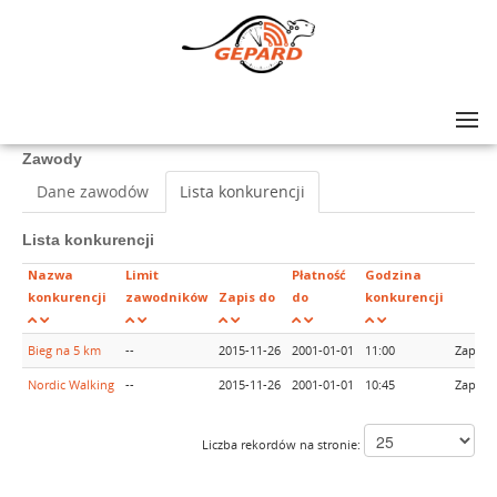
Lista zawodów
>
Biegi Andrzejkowe
Zawody
Dane zawodów
Lista konkurencji
Lista konkurencji
Nazwa
Limit
Płatność
Godzina
konkurencji
zawodników
Zapis do
do
konkurencji
Bieg na 5 km
--
2015-11-26
2001-01-01
11:00
Zapisy
Nordic Walking
--
2015-11-26
2001-01-01
10:45
Zapisy
Liczba rekordów na stronie: