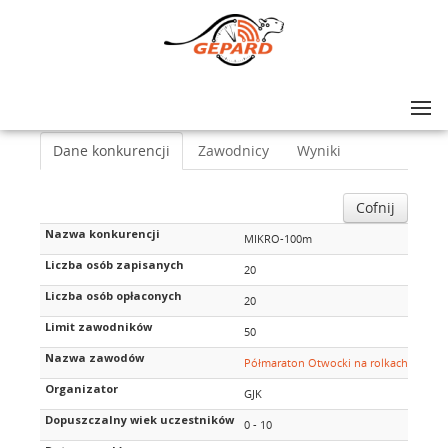
Lista zawodów
>
Półmaraton Otwocki na rolkach
>
MIKRO-100m
Dane konkurencji
Zawodnicy
Wyniki
Cofnij
Nazwa konkurencji
MIKRO-100m
Liczba osób zapisanych
20
Liczba osób opłaconych
20
Limit zawodników
50
Nazwa zawodów
Półmaraton Otwocki na rolkach
Organizator
GJK
Dopuszczalny wiek uczestników
0 - 10