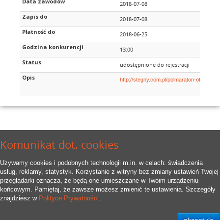
Data zawodów
2018-07-08
Zapis do
2018-07-08
Płatność do
2018-06-25
Godzina konkurencji
13:00
Status
udostępnione do rejestracji
Opis
http://stegny.com.pl/polmaraton-otwocki-2
Komunikat dot. cookies
Używamy cookies i podobnych technologii m.in. w celach: świadczenia
usług, reklamy, statystyk. Korzystanie z witryny bez zmiany ustawień Twojej
przeglądarki oznacza, że będą one umieszczane w Twoim urządzeniu
końcowym. Pamiętaj, że zawsze możesz zmienić te ustawienia. Szczegóły
znajdziesz w
Polityce Prywatności
.