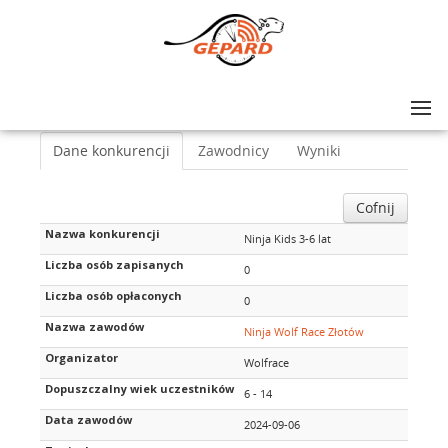
Lista zawodów
>
Ninja Wolf Race Złotów
>
Ninja Kids 3-6 lat
Dane konkurencji
Zawodnicy
Wyniki
Cofnij
Nazwa konkurencji
Ninja Kids 3-6 lat
Liczba osób zapisanych
0
Liczba osób opłaconych
0
Nazwa zawodów
Ninja Wolf Race Złotów
Organizator
Wolfrace
Dopuszczalny wiek uczestników
6 - 14
Data zawodów
2024-09-06