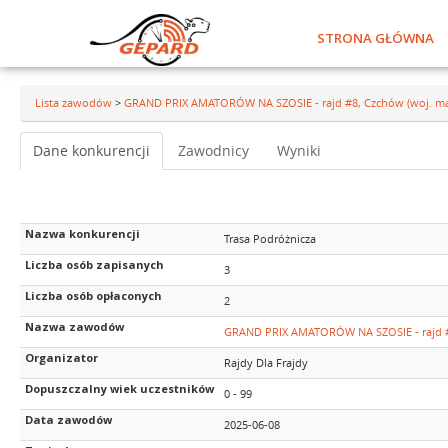
STRONA GŁÓWNA
Lista zawodów
>
GRAND PRIX AMATORÓW NA SZOSIE - rajd #8, Czchów (woj. ma
Dane konkurencji
Zawodnicy
Wyniki
Nazwa konkurencji
Trasa Podróżnicza
Liczba osób zapisanych
3
Liczba osób opłaconych
2
Nazwa zawodów
GRAND PRIX AMATORÓW NA SZOSIE - rajd #8
Organizator
Rajdy Dla Frajdy
Dopuszczalny wiek uczestników
0 - 99
Data zawodów
2025-06-08