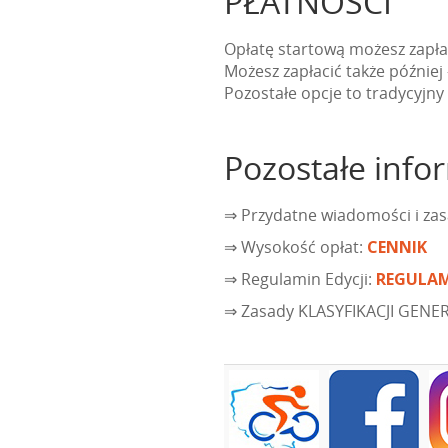
PŁATNOŚCI
Opłatę startową możesz zapł
Możesz zapłacić także późnie
Pozostałe opcje to tradycyjn
Pozostałe info
⇒ Przydatne wiadomości i zas
⇒ Wysokość opłat:
CENNIK
⇒ Regulamin Edycji:
REGULA
⇒ Zasady KLASYFIKACJI GENE