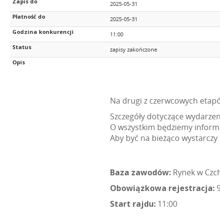
Zapis do
2025-05-31
Płatność do
2025-05-31
Godzina konkurencji
11:00
Status
zapisy zakończone
Opis
Na drugi z czerwcowych etap
Szczegóły dotyczące wydarzen
O wszystkim będziemy infor
Aby być na bieżąco wystarczy
Baza zawodów:
Rynek w Czc
Obowiązkowa rejestracja:
9
Start rajdu:
11:00