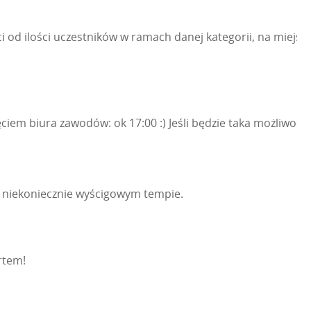
ci od ilości uczestników w ramach danej kategorii, na miejscu
iem biura zawodów: ok 17:00 :) Jeśli będzie taka możliwość 
e niekoniecznie wyścigowym tempie.
rtem!