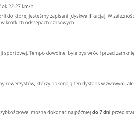
i
ok 22-27 km/h
ii do której jesteśmy zapisani [dyskwalifikacja]. W zależnoś
 w krótkich odstępach czasowych.
ji sportowej. Tempo dowolne, byle byś wrócił przed zamknięc
my rowerzystów, którzy pokonają ten dystans w żwawym, al
szybkościowej można dokonać najpóźniej
do 7 dni
przed sta