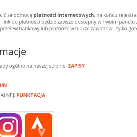
acić za pomocą
płatności internetowych
, na końcu rejestra
j - link do płatności będzie zawsze dostępny w Twoim panel
y przelew bankowy lub płatność w biurze zawodów - tylko go
rmacje
ady ogólne na naszej stronie:
ZAPISY
MIN
RALNEJ:
PUNKTACJA