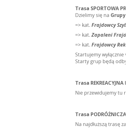
Trasa SPORTOWA PRO
Dzielimy się na
Grupy Szy
=> kat.
Frajdowcy Szybkoś
=> kat.
Zapaleni Frajdowcy
=> kat.
Frajdowcy Rekreacy
Startujemy wyłącznie w kate
Starty grup będą odbywać 
Trasa REKREACYJNA MINI
Nie przewidujemy tu rywaliz
Trasa PODRÓŻNICZA GT
Na najdłuższą trasę zapra