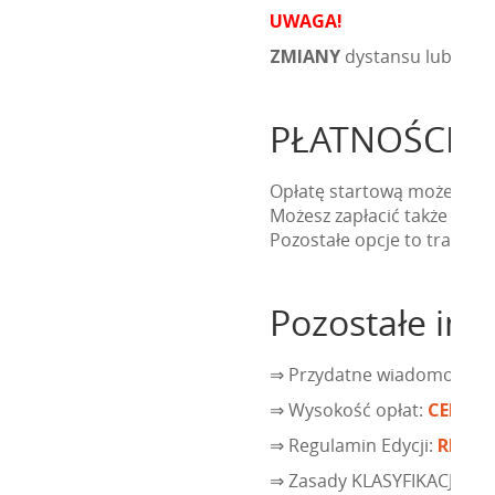
UWAGA!
ZMIANY
dystansu lub grup
PŁATNOŚCI
Opłatę startową możesz za
Możesz zapłacić także późn
Pozostałe opcje to tradycy
Pozostałe inf
⇒ Przydatne wiadomości i z
⇒ Wysokość opłat:
CENNIK
⇒ Regulamin Edycji:
REGU
⇒ Zasady KLASYFIKACJI GE