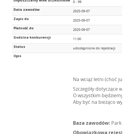
Dopuszczalny wiek uczestników
0 - 99
Data zawodów
2025-09-07
Zapis do
2025-09-07
Płatność do
2025-09-07
Godzina konkurencji
11:00
Status
udostępnione do rejestracji
Opis
Na wciąż letni (choć już 
Szczegóły dotyczące wydar
O wszystkim będziemy inf
Aby być na bieżąco wystarc
Baza zawodów:
Park Miejs
Obowiązkowa rejestracj