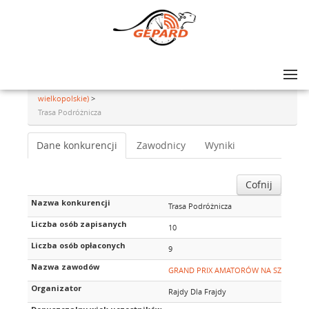
Lista zawodów
>
GRAND PRIX AMATORÓW NA SZOSIE - rajd #14, Wolsztyn (woj.
wielkopolskie)
>
Trasa Podróżnicza
Dane konkurencji
Zawodnicy
Wyniki
Cofnij
Nazwa konkurencji
Trasa Podróżnicza
Liczba osób zapisanych
10
Liczba osób opłaconych
9
Nazwa zawodów
GRAND PRIX AMATORÓW NA SZOSIE - rajd
Organizator
Rajdy Dla Frajdy