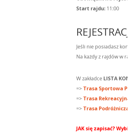
Start rajdu:
11:00
REJESTRACJA
Jeśli nie posiadasz konta t
Na każdy z rajdów w ramac
W zakładce
LISTA KONKUR
=>
Trasa Sportowa PRO (o
=>
Trasa Rekreacyjna MIN
=>
Trasa Podróżnicza GT 
JAK się zapisać? Wybierz