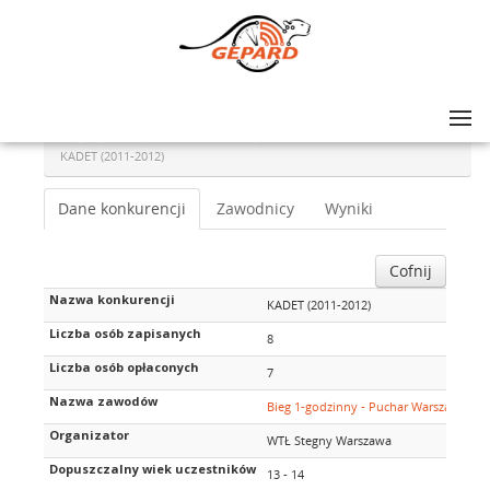
Lista zawodów
>
Bieg 1-godzinny - Puchar Warszawy i Mazowsza na rolkach
>
KADET (2011-2012)
Dane konkurencji
Zawodnicy
Wyniki
Cofnij
Nazwa konkurencji
KADET (2011-2012)
Liczba osób zapisanych
8
Liczba osób opłaconych
7
Nazwa zawodów
Bieg 1-godzinny - Puchar Warszawy i M
Organizator
WTŁ Stegny Warszawa
Dopuszczalny wiek uczestników
13 - 14