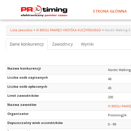
STRONA GŁÓWNA
Lista zawodów
>
III BIEGU PAMIĘCI KRZYŚKA KUCZYŃSKIEGO
>
Nordic Walking 5
Dane konkurencji
Zawodnicy
Wyniki
Nazwa konkurencji
Nordic Walking
Liczba osób zapisanych
48
Liczba osób opłaconych
45
Limit zawodników
200
Nazwa zawodów
III BIEGU PAM
Organizator
Protiming24
Dopuszczalny wiek uczestników
0 - 99