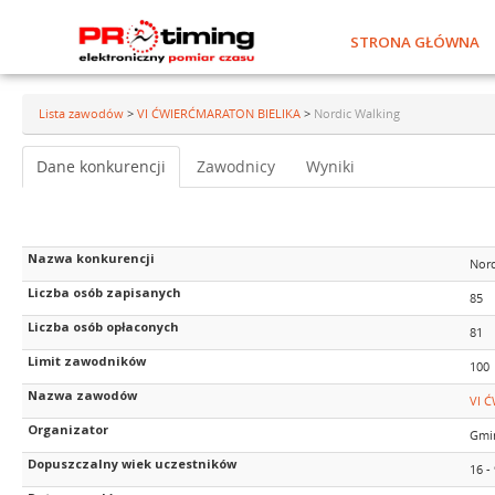
STRONA GŁÓWNA
Lista zawodów
>
VI ĆWIERĆMARATON BIELIKA
>
Nordic Walking
Dane konkurencji
Zawodnicy
Wyniki
Nazwa konkurencji
Nord
Liczba osób zapisanych
85
Liczba osób opłaconych
81
Limit zawodników
100
Nazwa zawodów
VI 
Organizator
Gmi
Dopuszczalny wiek uczestników
16 -