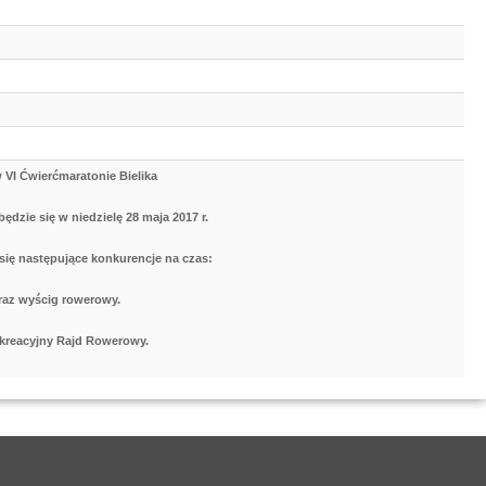
w
VI Ćwierćmaratonie Bielika
ędzie się w niedzielę 28 maja 2017 r.
ię następujące konkurencje na czas:
raz wyścig rowerowy.
kreacyjny Rajd Rowerowy.