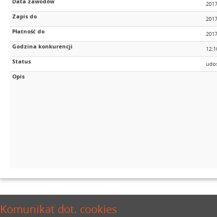
Data zawodów
2017
Zapis do
2017
Płatność do
2017
Godzina konkurencji
12:1
Status
udos
Opis
Komunikat dot. cookies