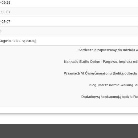
-05-28
-05-07
-05-07
0
tępnione do rejestracji
Serdecznie zapraszamy do udziału 
Na trasie Siadło Dolne - Pargowo. Impreza odb
W ramach VI Ćwierćmaratonu Bielika odbędą s
bieg, marsz nordic-walking o
Dodatkową konkurencją będzie Re