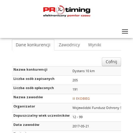
Lista zawodów
>
III EKOBIEG
>
Dystans 10 km
Dane konkurencji
Zawodnicy
Wyniki
Cofnij
Nazwa konkurencji
Dystans 10 km
Liczba osób zapisanych
205
Liczba osób opłaconych
191
Nazwa zawodów
III EKOBIEG
Organizator
Wojewódzki Fundusz Ochrony Środowisk
Dopuszczalny wiek uczestników
12 - 99
Data zawodów
2017-05-21