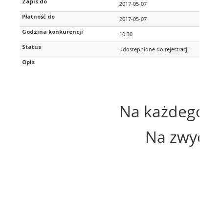
Zapis do
2017-05-07
Płatność do
2017-05-07
Godzina konkurencji
10:30
Status
udostępnione do rejestracji
Opis
Na każdego u
Na zwycię
5 