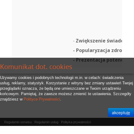
-
Zwiększenie świadomośc
- Popularyzacja zdroweg
- Prezentacja potencjału
Komunikat dot. cookies
Używamy cookies i podobnych technologii m.in. w celach: świadczenia
usług, reklamy, statystyk. Korzystanie z witryny bez zmiany ustawień Twojej
przeglądarki oznacza, że będą one umieszczane w Twoim urządzeniu
końcowym. Pamiętaj, że zawsze możesz zmienić te ustawienia. Szczegóły
znajdziesz w
Polityce Prywatności
.
Regulamin serwisu
Regulamin usług
Polityka prywatności
Właścicielem serwisu jest
RFID.Zone Sp. z o.o.