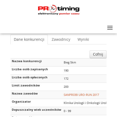
Lista zawodów
>
SANPROBI URO-RUN 2017
>
Bieg 5km
Dane konkurencji
Zawodnicy
Wyniki
Cofnij
Nazwa konkurencji
Bieg 5km
Liczba osób zapisanych
190
Liczba osób opłaconych
172
Limit zawodników
200
Nazwa zawodów
SANPROBI URO-RUN 2017
Organizator
Klinika Urologii i Onkologii Urologiczn
Dopuszczalny wiek uczestników
0 - 99