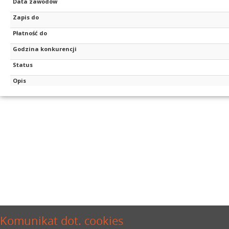
Data zawodów
Zapis do
Płatność do
Godzina konkurencji
Status
Opis
Komunikat dot. cookies