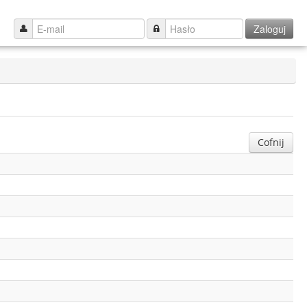
Zaloguj
Cofnij
o