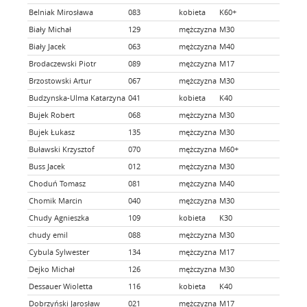
Belniak Mirosława
083
kobieta
K60+
Biały Michał
129
mężczyzna
M30
SKB K
Biały Jacek
063
mężczyzna
M40
Brodaczewski Piotr
089
mężczyzna
M17
lubel
Brzostowski Artur
067
mężczyzna
M30
Budzynska-Ulma Katarzyna
041
kobieta
K40
Bujek Robert
068
mężczyzna
M30
Bujek Łukasz
135
mężczyzna
M30
inte
Buławski Krzysztof
070
mężczyzna
M60+
Bogd
Buss Jacek
012
mężczyzna
M30
Choduń Tomasz
081
mężczyzna
M40
Chomik Marcin
040
mężczyzna
M30
Biega
Chudy Agnieszka
109
kobieta
K30
Chud
chudy emil
088
mężczyzna
M30
Cybula Sylwester
134
mężczyzna
M17
Lubel
Dejko Michał
126
mężczyzna
M30
Dessauer Wioletta
116
kobieta
K40
Dobrzyński Jarosław
021
mężczyzna
M17