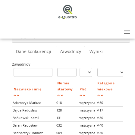
Lista zawodów
>
XXVI Ogólnopolskie Biegi Lewarta
>
Bieg główny - 5km
Dane konkurencji
Zawodnicy
Wyniki
Zawodnicy
Numer
Kategorie
Nazwisko i imię
startowy
Płeć
wiekowe
Klu
Adamczyk Mariusz
018
mężczyzna
M50
Bajda Radosław
128
mężczyzna
M17
Bańkowski Kamil
131
mężczyzna
M30
Baran Radosław
032
mężczyzna
M40
Bednarczyk Tomasz
009
mężczyzna
M30
Morsu