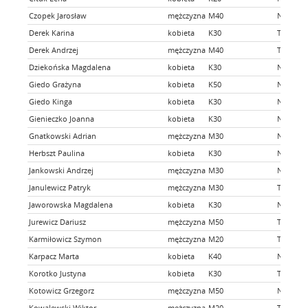
Czopek Jarosław
mężczyzna
M40
NIE
Derek Karina
kobieta
K30
TAK
Derek Andrzej
mężczyzna
M40
TAK
Dziekońska Magdalena
kobieta
K30
NIE
Giedo Grażyna
kobieta
K50
NIE
Giedo Kinga
kobieta
K30
NIE
Gienieczko Joanna
kobieta
K30
NIE
Gnatkowski Adrian
mężczyzna
M30
NIE
Herbszt Paulina
kobieta
K30
NIE
Jankowski Andrzej
mężczyzna
M30
NIE
Janulewicz Patryk
mężczyzna
M30
TAK
Jaworowska Magdalena
kobieta
K30
NIE
Jurewicz Dariusz
mężczyzna
M50
TAK
Karmiłowicz Szymon
mężczyzna
M20
TAK
Karpacz Marta
kobieta
K40
NIE
Korotko Justyna
kobieta
K30
TAK
Kotowicz Grzegorz
mężczyzna
M50
NIE
Kowalewski Wiktor
mężczyzna
M20
TAK