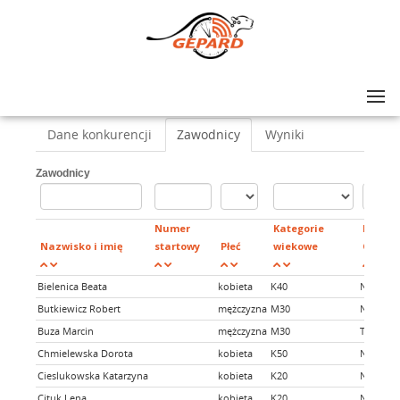
Lista zawodów
>
XXXIII CROSS GOŁDAPSKI
>
XXXIII CROSS GOŁDAPSKI
Dane konkurencji
Zawodnicy
Wyniki
Zawodnicy
Numer
Kategorie
POWIA
Nazwisko i imię
startowy
Płeć
wiekowe
GOŁDA
Bielenica Beata
kobieta
K40
NIE
Butkiewicz Robert
mężczyzna
M30
NIE
Buza Marcin
mężczyzna
M30
TAK
Chmielewska Dorota
kobieta
K50
NIE
Cieslukowska Katarzyna
kobieta
K20
NIE
Cituk Lena
kobieta
K20
NIE