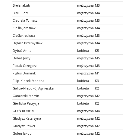
Brela Jakub
mężczyzna
M3
TAK
BRIL Piotr
mężczyzna
M4
TAK
Ciepiela Tomasz
mężczyzna
M3
NIE
Cieśla Jarosław
mężczyzna
M4
NIE
Cieślak Łukasz
mężczyzna
M3
TAK
Dębiec Przemysław
mężczyzna
M4
NIE
Dybaś Anna
kobieta
K5
NIE
Dybaś Jerzy
mężczyzna
M5
NIE
Fedak Grzegorz
mężczyzna
M3
NIE
Figlus Dominik
mężczyzna
M1
TAK
Filip-Klocek Marlena
kobieta
K3
NIE
Galica-Niepokój Agnieszka
kobieta
K2
NIE
Gancarski Marcin
mężczyzna
M2
NIE
Gierlicka Patrycja
kobieta
K2
NIE
GLEŃ ROBERT
mężczyzna
M4
TAK
Gładysz Katarzyna
mężczyzna
M2
TAK
Gładysz Paweł
mężczyzna
M2
TAK
Goleń Jakub
mężczyzna
M2
TAK