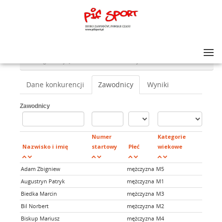
Lista zawodów
>
VII Bieg Uliczny "JEDLICKA SIÓDEMKA"
>
VII Bieg Uliczny "JEDLICKA SIÓDEMKA" na dyst. 7km
Dane konkurencji
Zawodnicy
Wyniki
Zawodnicy
Numer
Kategorie
Nazwisko i imię
startowy
Płeć
wiekowe
Jedl
Adam Zbigniew
mężczyzna
M5
NIE
Augustryn Patryk
mężczyzna
M1
TAK
Biedka Marcin
mężczyzna
M3
NIE
Bil Norbert
mężczyzna
M2
TAK
Biskup Mariusz
mężczyzna
M4
TAK