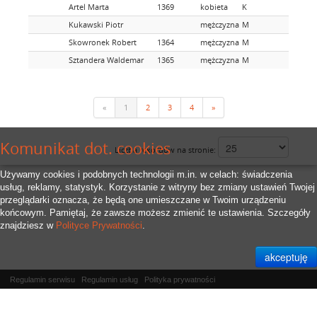
Artel Marta
1369
kobieta
K
Kukawski Piotr
mężczyzna
M
Skowronek Robert
1364
mężczyzna
M
Sztandera Waldemar
1365
mężczyzna
M
«
1
2
3
4
»
Komunikat dot. cookies
Liczba rekordów na stronie:
Używamy cookies i podobnych technologii m.in. w celach: świadczenia
usług, reklamy, statystyk. Korzystanie z witryny bez zmiany ustawień Twojej
przeglądarki oznacza, że będą one umieszczane w Twoim urządzeniu
końcowym. Pamiętaj, że zawsze możesz zmienić te ustawienia. Szczegóły
znajdziesz w
Polityce Prywatności
.
Regulamin serwisu
Regulamin usług
Polityka prywatności
Właścicielem serwisu jest
RFID.Zone Sp. z o.o.