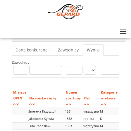
Lista zawodów
>
ULTRA-TRAIL® MAŁOPOLSKA 2019 DAY 3: UTM 10
>
UTM 10 MEMORIAŁ BARTKA CZAJKOWSKIEGO
Dane konkurencji
Zawodnicy
Wyniki
Zawodnicy
Miejsce
Numer
Kategorie
OPEN
Nazwisko i imię
startowy
Płeć
wiekowe
Smereka Krzysztof
1351
mężczyzna
M
Jakóbczak Sylwia
1352
kobieta
K
Lula Radosław
1353
mężczyzna
M