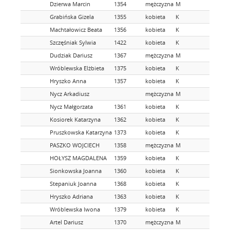
Dzierwa Marcin
1354
mężczyzna
M
Grabińska Gizela
1355
kobieta
K
Machtałowicz Beata
1356
kobieta
K
Szczęśniak Sylwia
1422
kobieta
K
Dudziak Dariusz
1367
mężczyzna
M
Wróblewska Elżbieta
1375
kobieta
K
Hryszko Anna
1357
kobieta
K
Nycz Arkadiusz
mężczyzna
M
Nycz Małgorzata
1361
kobieta
K
Kosiorek Katarzyna
1362
kobieta
K
Pruszkowska Katarzyna
1373
kobieta
K
PASZKO WOJCIECH
1358
mężczyzna
M
HOŁYSZ MAGDALENA
1359
kobieta
K
Sionkowska Joanna
1360
kobieta
K
Stepaniuk Joanna
1368
kobieta
K
Hryszko Adriana
1363
kobieta
K
Wróblewska Iwona
1379
kobieta
K
Artel Dariusz
1370
mężczyzna
M