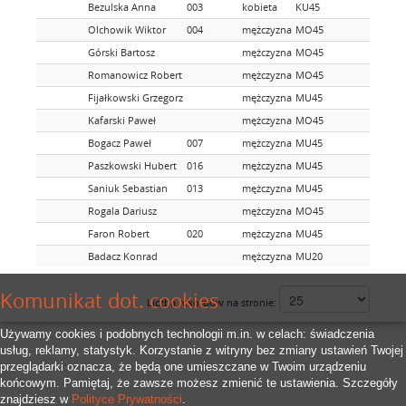
Bezulska Anna
003
kobieta
KU45
Olchowik Wiktor
004
mężczyzna
MO45
Górski Bartosz
mężczyzna
MO45
Romanowicz Robert
mężczyzna
MO45
Fijałkowski Grzegorz
mężczyzna
MU45
Kafarski Paweł
mężczyzna
MO45
Bogacz Paweł
007
mężczyzna
MU45
Paszkowski Hubert
016
mężczyzna
MU45
Saniuk Sebastian
013
mężczyzna
MU45
Rogala Dariusz
mężczyzna
MO45
Faron Robert
020
mężczyzna
MU45
Badacz Konrad
mężczyzna
MU20
Komunikat dot. cookies
Liczba rekordów na stronie:
Używamy cookies i podobnych technologii m.in. w celach: świadczenia
usług, reklamy, statystyk. Korzystanie z witryny bez zmiany ustawień Twojej
przeglądarki oznacza, że będą one umieszczane w Twoim urządzeniu
końcowym. Pamiętaj, że zawsze możesz zmienić te ustawienia. Szczegóły
znajdziesz w
Polityce Prywatności
.