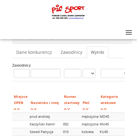
Lista zawodów
>
SworneRACE Maraton nartorolkowy
>
45 km stylem dowolnym FT
Dane konkurencji
Zawodnicy
Wyniki
Zawodnicy
Mi
w
Miejsce
Numer
Kategorie
kat
OPEN
Nazwisko i imię
startowy
Płeć
wiekowe
wi
prud andrzej
mężczyzna
MO45
Kaczyński Kamil
002
mężczyzna
MU45
Szwed Patrycja
010
kobieta
KU45