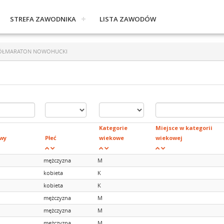
STREFA ZAWODNIKA
LISTA ZAWODÓW
ÓŁMARATON NOWOHUCKI
Kategorie
Miejsce w kategorii
wy
Płeć
wiekowe
wiekowej
mężczyzna
M
kobieta
K
kobieta
K
mężczyzna
M
mężczyzna
M
mężczyzna
M