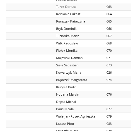
Turek Dariusz
063
Kobiałka Łukasz
064
Franczak Katarzyna
065
Bryk Dominik
066
Tuchołka Marta
067
Wilk Radosław
068
Fiołek Monika
070
Majewski Damian
071
Sieja Sebastian
073
Kowalczyk Maria
026
Bujoczek Małgorzata
074
Kurysia Piotr
Hodana Marcin
076
Depta Michał
Paris Nicola
077
Walerjan-Rusek Agnieszka
079
Kurasz Piotr
083
Majerski Michał
078