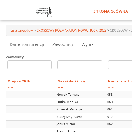
STRONA GŁÓWNA
Lista zawodów
>
CROSSOWY PÓŁMARATON NOWOHUCKI 2022
>
CROSSOWY P
Dane konkurencji
Zawodnicy
Wyniki
Zawodnicy
Miejsce OPEN
Nazwisko i imię
Numer starto
Nowak Tomasz
058
Dutka Monika
060
Strzesak Patrycja
061
Starzyczny Paweł
072
Janus Michał
062
Pieron Robert