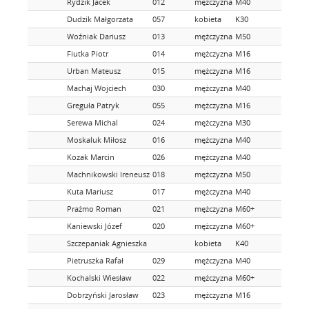
Rydzik Jacek
012
mężczyzna
M40
Dudzik Małgorzata
057
kobieta
K30
Woźniak Dariusz
013
mężczyzna
M50
Fiutka Piotr
014
mężczyzna
M16
Urban Mateusz
015
mężczyzna
M16
Machaj Wojciech
030
mężczyzna
M40
Greguła Patryk
055
mężczyzna
M16
Serewa Michal
024
mężczyzna
M30
Moskaluk Miłosz
016
mężczyzna
M40
Kozak Marcin
026
mężczyzna
M40
Machnikowski Ireneusz
018
mężczyzna
M50
Kuta Mariusz
017
mężczyzna
M40
Prażmo Roman
021
mężczyzna
M60+
Kaniewski Józef
020
mężczyzna
M60+
Szczepaniak Agnieszka
kobieta
K40
Pietruszka Rafał
029
mężczyzna
M40
Kochalski Wiesław
022
mężczyzna
M60+
Dobrzyński Jarosław
023
mężczyzna
M16