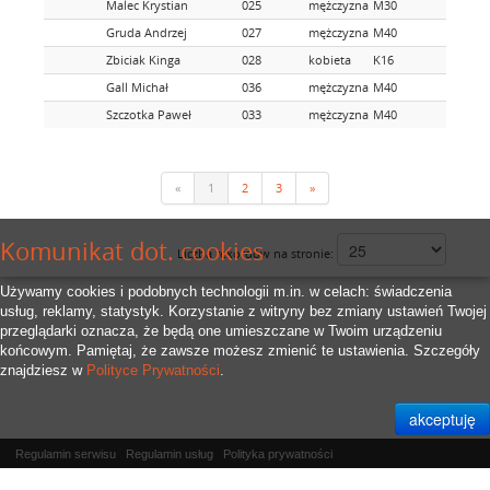
Malec Krystian
025
mężczyzna
M30
Gruda Andrzej
027
mężczyzna
M40
Zbiciak Kinga
028
kobieta
K16
Gall Michał
036
mężczyzna
M40
Szczotka Paweł
033
mężczyzna
M40
«
1
2
3
»
Komunikat dot. cookies
Liczba rekordów na stronie:
Używamy cookies i podobnych technologii m.in. w celach: świadczenia
usług, reklamy, statystyk. Korzystanie z witryny bez zmiany ustawień Twojej
przeglądarki oznacza, że będą one umieszczane w Twoim urządzeniu
końcowym. Pamiętaj, że zawsze możesz zmienić te ustawienia. Szczegóły
znajdziesz w
Polityce Prywatności
.
Regulamin serwisu
Regulamin usług
Polityka prywatności
Właścicielem serwisu jest
RFID.Zone Sp. z o.o.