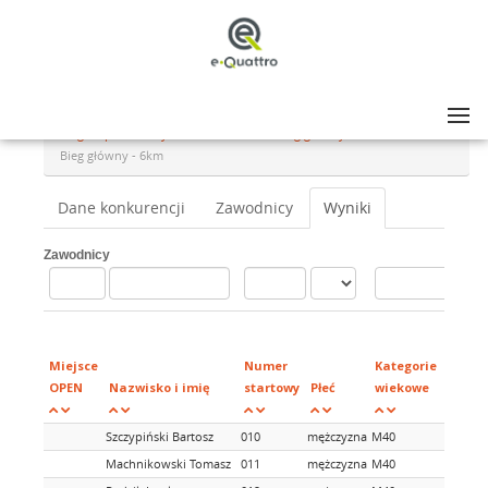
Lista zawodów
>
Bieg Tropem Wilczym Lubartów 2022 - Bieg główny - 6km
>
Bieg główny - 6km
Dane konkurencji
Zawodnicy
Wyniki
Zawodnicy
Miejsce
Numer
Kategorie
OPEN
Nazwisko i imię
startowy
Płeć
wiekowe
Szczypiński Bartosz
010
mężczyzna
M40
Machnikowski Tomasz
011
mężczyzna
M40