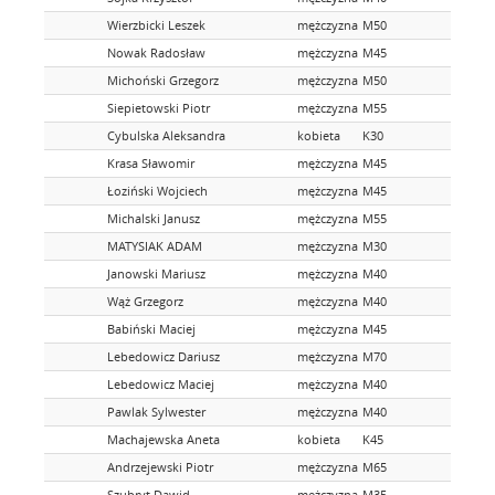
Wierzbicki Leszek
mężczyzna
M50
Nowak Radosław
mężczyzna
M45
Michoński Grzegorz
mężczyzna
M50
Siepietowski Piotr
mężczyzna
M55
Cybulska Aleksandra
kobieta
K30
Krasa Sławomir
mężczyzna
M45
Łoziński Wojciech
mężczyzna
M45
Michalski Janusz
mężczyzna
M55
MATYSIAK ADAM
mężczyzna
M30
Janowski Mariusz
mężczyzna
M40
Wąż Grzegorz
mężczyzna
M40
Babiński Maciej
mężczyzna
M45
Lebedowicz Dariusz
mężczyzna
M70
Lebedowicz Maciej
mężczyzna
M40
Pawlak Sylwester
mężczyzna
M40
Machajewska Aneta
kobieta
K45
Andrzejewski Piotr
mężczyzna
M65
Szubryt Dawid
mężczyzna
M35