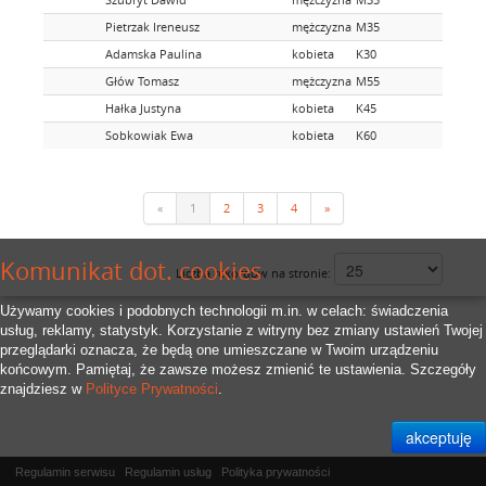
Pietrzak Ireneusz
mężczyzna
M35
Adamska Paulina
kobieta
K30
Głów Tomasz
mężczyzna
M55
Hałka Justyna
kobieta
K45
Sobkowiak Ewa
kobieta
K60
«
1
2
3
4
»
Komunikat dot. cookies
Liczba rekordów na stronie:
Używamy cookies i podobnych technologii m.in. w celach: świadczenia
usług, reklamy, statystyk. Korzystanie z witryny bez zmiany ustawień Twojej
przeglądarki oznacza, że będą one umieszczane w Twoim urządzeniu
końcowym. Pamiętaj, że zawsze możesz zmienić te ustawienia. Szczegóły
znajdziesz w
Polityce Prywatności
.
Regulamin serwisu
Regulamin usług
Polityka prywatności