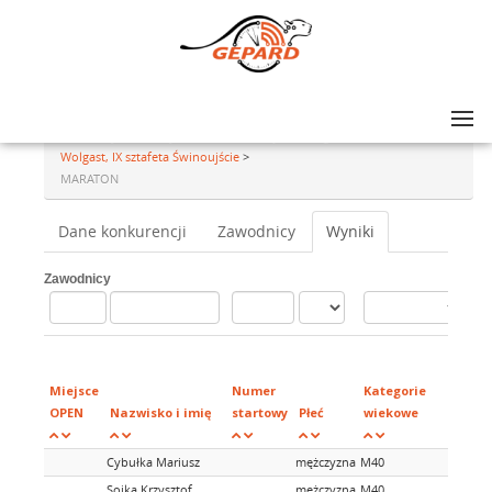
Lista zawodów
>
45 Międzynarodowy Maraton Świnoujście Wolgast, XXXIV Półmaraton
Wolgast, IX sztafeta Świnoujście
>
MARATON
Dane konkurencji
Zawodnicy
Wyniki
Zawodnicy
Mi
w
Miejsce
Numer
Kategorie
ka
OPEN
Nazwisko i imię
startowy
Płeć
wiekowe
wi
Cybułka Mariusz
mężczyzna
M40
Sojka Krzysztof
mężczyzna
M40