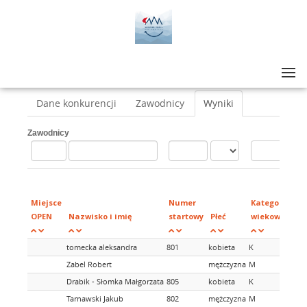
Lista zawodów
>
WINTER TRAIL MAŁOPOLSKA 2024
>
WTM 16
Dane konkurencji
Zawodnicy
Wyniki
Zawodnicy
Miejsce
Numer
Kategorie
OPEN
Nazwisko i imię
startowy
Płeć
wiekowe
tomecka aleksandra
801
kobieta
K
Zabel Robert
mężczyzna
M
Drabik - Słomka Małgorzata
805
kobieta
K
Tarnawski Jakub
802
mężczyzna
M