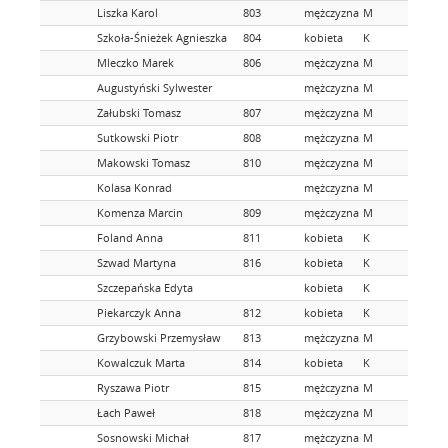
Liszka Karol
803
mężczyzna
M
Szkoła-Śnieżek Agnieszka
804
kobieta
K
Mleczko Marek
806
mężczyzna
M
Augustyński Sylwester
mężczyzna
M
Załubski Tomasz
807
mężczyzna
M
Sutkowski Piotr
808
mężczyzna
M
Makowski Tomasz
810
mężczyzna
M
Kolasa Konrad
mężczyzna
M
Komenza Marcin
809
mężczyzna
M
Foland Anna
811
kobieta
K
Szwad Martyna
816
kobieta
K
Szczepańska Edyta
kobieta
K
Piekarczyk Anna
812
kobieta
K
Grzybowski Przemysław
813
mężczyzna
M
Kowalczuk Marta
814
kobieta
K
Ryszawa Piotr
815
mężczyzna
M
Łach Paweł
818
mężczyzna
M
Sosnowski Michał
817
mężczyzna
M