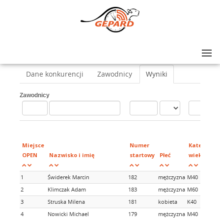
Lista zawodów
>
V Pólmaraton otwocki
>
Nordic Walking 21km
Dane konkurencji
Zawodnicy
Wyniki
Zawodnicy
Miejsce
Numer
Kategorie
OPEN
Nazwisko i imię
startowy
Płeć
wiekowe
1
Świderek Marcin
182
mężczyzna
M40
2
Klimczak Adam
183
mężczyzna
M60
3
Struska Milena
181
kobieta
K40
4
Nowicki Michael
179
mężczyzna
M40