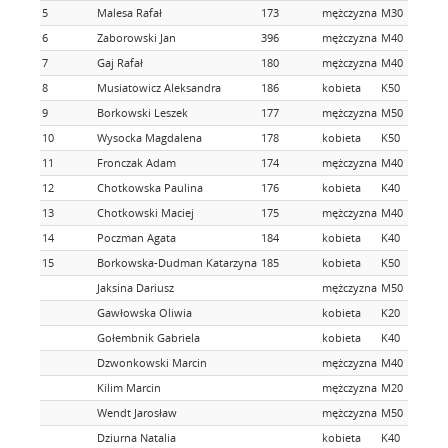
5
Malesa Rafał
173
mężczyzna
M30
6
Zaborowski Jan
396
mężczyzna
M40
7
Gaj Rafał
180
mężczyzna
M40
8
Musiatowicz Aleksandra
186
kobieta
K50
9
Borkowski Leszek
177
mężczyzna
M50
10
Wysocka Magdalena
178
kobieta
K50
11
Fronczak Adam
174
mężczyzna
M40
12
Chotkowska Paulina
176
kobieta
K40
13
Chotkowski Maciej
175
mężczyzna
M40
14
Poczman Agata
184
kobieta
K40
15
Borkowska-Dudman Katarzyna
185
kobieta
K50
Jaksina Dariusz
mężczyzna
M50
Gawłowska Oliwia
kobieta
K20
Gołembnik Gabriela
kobieta
K40
Dzwonkowski Marcin
mężczyzna
M40
Kilim Marcin
mężczyzna
M20
Wendt Jarosław
mężczyzna
M50
Dziurna Natalia
kobieta
K40