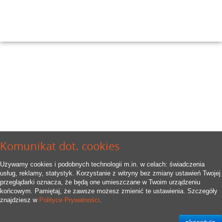
Komunikat dot. cookies
Używamy cookies i podobnych technologii m.in. w celach: świadczenia
usług, reklamy, statystyk. Korzystanie z witryny bez zmiany ustawień Twojej
przeglądarki oznacza, że będą one umieszczane w Twoim urządzeniu
końcowym. Pamiętaj, że zawsze możesz zmienić te ustawienia. Szczegóły
znajdziesz w
Polityce Prywatności
.