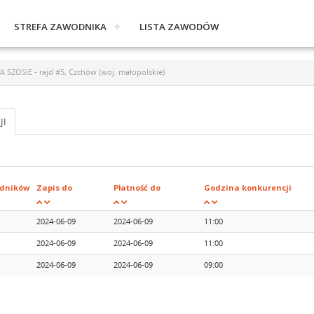
STREFA ZAWODNIKA
LISTA ZAWODÓW
ZOSIE - rajd #5, Czchów (woj. małopolskie)
ji
dników
Zapis do
Płatność do
Godzina konkurencji
2024-06-09
2024-06-09
11:00
2024-06-09
2024-06-09
11:00
2024-06-09
2024-06-09
09:00